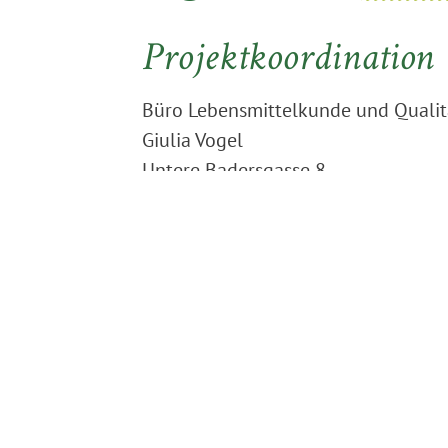
Projektkoordination
Büro Lebensmittelkunde und Quali
Giulia Vogel
Untere Badersgasse 8
D - 97769 Bad Brückenau
Tel.: 09741 - 938 733 5
Mobil.: 0152 099 874 00
E-Mail:
giulia.vogel@bl-q.de
www.blq-bio-beratung.de