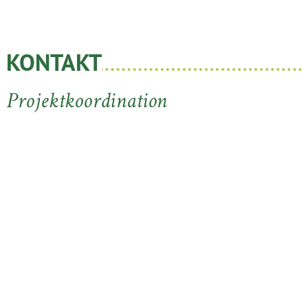
KONTAKT
Projektkoordination
Stiftung Ökologie & Landbau (SÖL)
Dr. Uli Zerger
Weinstraße Süd 51
D - 67098 Bad Dürkheim
Tel.: 06322 - 98 97 0 - 223
Fax: 06322 - 98 97 0 - 1
E-Mail:
bio-offensive@soel.de